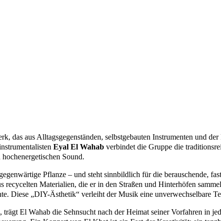
werk, das aus Alltagsgegenständen, selbstgebauten Instrumenten und der
instrumentalisten
Eyal El Wahab
verbindet die Gruppe die traditionsr
d hochenergetischen Sound.
genwärtige Pflanze – und steht sinnbildlich für die berauschende, fast 
 recycelten Materialien, die er in den Straßen und Hinterhöfen sammelt
e. Diese „DIY-Ästhetik“ verleiht der Musik eine unverwechselbare Textu
, trägt El Wahab die Sehnsucht nach der Heimat seiner Vorfahren in j