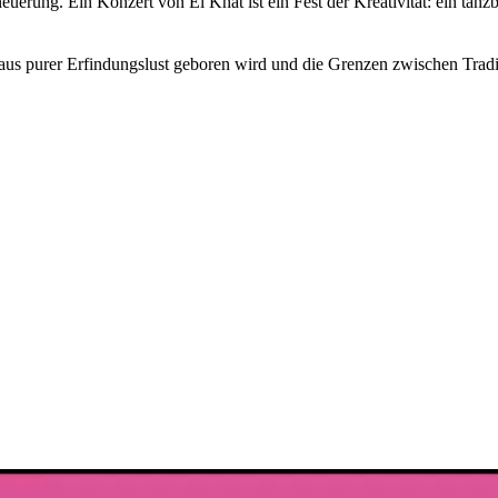
euerung. Ein Konzert von El Khat ist ein Fest der Kreativität: ein ta
e aus purer Erfindungslust geboren wird und die Grenzen zwischen Tradi