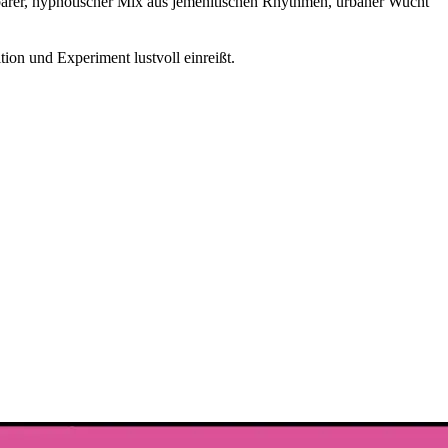
nzbarer, hypnotischer Mix aus jemenitischen Rhythmen, urbaner Wucht
tion und Experiment lustvoll einreißt.