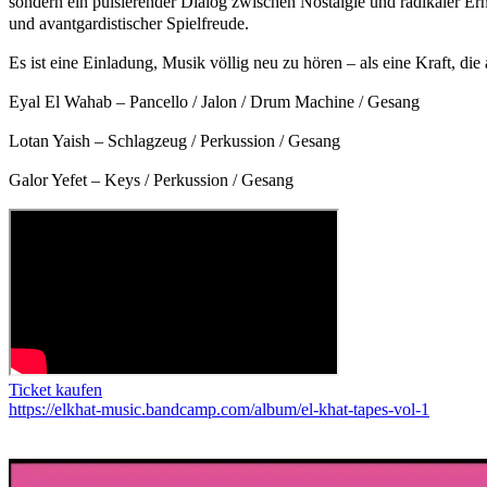
sondern ein pulsierender Dialog zwischen Nostalgie und radikaler Ern
und avantgardistischer Spielfreude.
Es ist eine Einladung, Musik völlig neu zu hören – als eine Kraft, di
Eyal El Wahab – Pancello / Jalon / Drum Machine / Gesang
Lotan Yaish – Schlagzeug / Perkussion / Gesang
Galor Yefet – Keys / Perkussion / Gesang
Ticket kaufen
https://elkhat-music.bandcamp.com/album/el-khat-tapes-vol-1