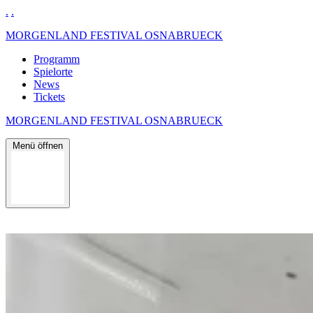
.
.
MORGENLAND FESTIVAL OSNABRUECK
Programm
Spielorte
News
Tickets
MORGENLAND FESTIVAL OSNABRUECK
Menü öffnen